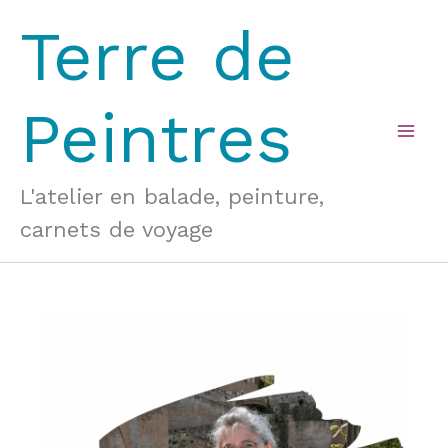
Aller
Terre de
au
contenu
Peintres
Mai
Men
L'atelier en balade, peinture,
carnets de voyage