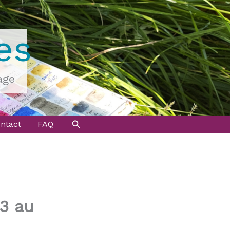
es
age
Rechercher
ntact
FAQ
13 au