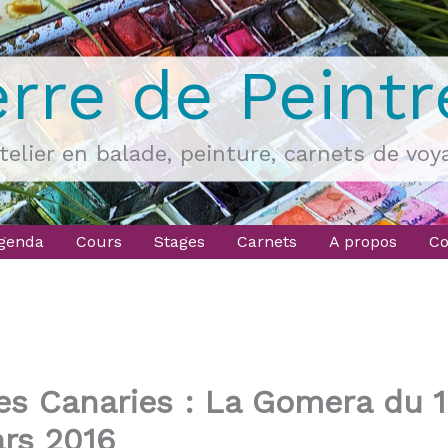
erre de Peintr
atelier en balade, peinture, carnets de voy
genda
Cours
Stages
Carnets
A propos
Co
les Canaries : La Gomera du 
rs 2016