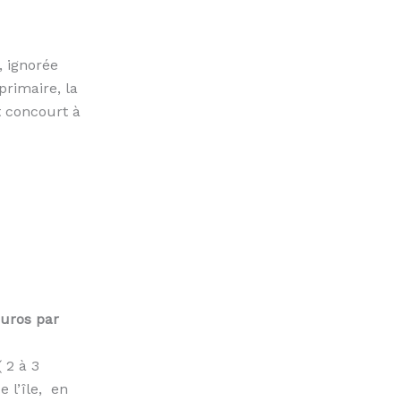
, ignorée
primaire, la
ut concourt à
euros par
 2 à 3
 l’île, en