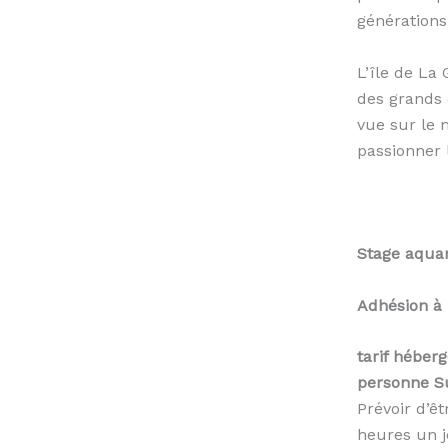
générations
L’île de La
des grands 
vue sur le m
passionner 
Stage aquar
Adhésion à 
tarif héber
personne S
Prévoir d’ê
heures un j