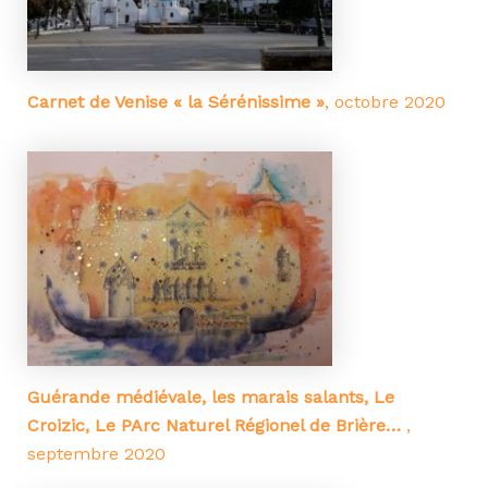
Carnet de Venise « la Sérénissime »
, octobre 2020
Guérande médiévale, les marais salants, Le
Croizic, Le PArc Naturel Régionel de Brière…
,
septembre 2020