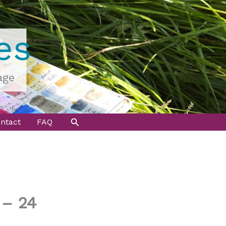
es
age
Rechercher
ntact
FAQ
 – 24