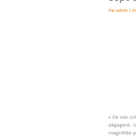
Par
admin
/
2
« De ces col
dégagent. U
magnifiée p