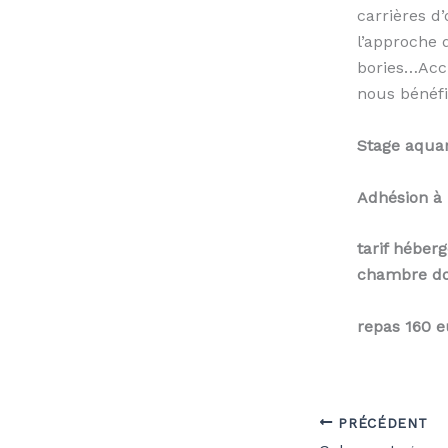
carrières 
l’approche 
bories…Accu
nous bénéfic
Stage aquar
Adhésion à 
tarif héber
chambre do
repas 160 
PRÉCÉDENT