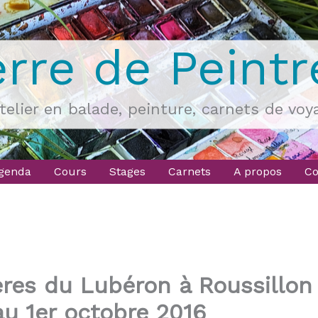
erre de Peintr
atelier en balade, peinture, carnets de voy
genda
Cours
Stages
Carnets
A propos
Co
res du Lubéron à Roussillon
au 1er octobre 2016