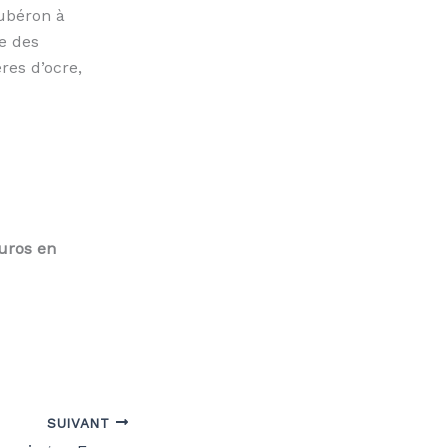
ubéron à
re des
res d’ocre,
euros en
SUIVANT