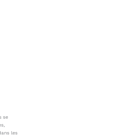
s se
es,
dans les