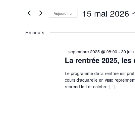
Rechercher
mai
de
Évènements
15 mai 2026
2026
Aujourd’hui
vues
par
Évènements
mot-
Sélectionnez
clé.
une
En cours
date.
1 septembre 2025 @ 08:00
-
30 jui
La rentrée 2025, les 
Le programme de la rentrée est 
cours d'aquarelle en visio reprennen
reprend le 1er octobre […]