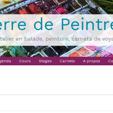
erre de Peintr
atelier en balade, peinture, carnets de voy
genda
Cours
Stages
Carnets
A propos
Co