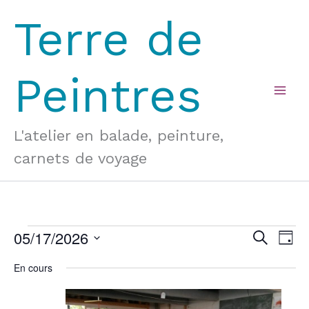
Aller
Terre de
au
contenu
Peintres
Mai
Men
L'atelier en balade, peinture,
carnets de voyage
05/17/2026
Évènements
Recherche
Navi
Recherche
Jour
for
et
de
Sélectionnez
En cours
une
17
navigation
vue
date.
mai
de
Évè
2026
vues