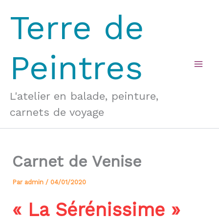
Aller
Terre de
au
contenu
Peintres
Mai
Men
L'atelier en balade, peinture,
carnets de voyage
Carnet de Venise
Par
admin
/
04/01/2020
« La Sérénissime »