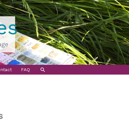
es
age
Rechercher
ntact
FAQ
s