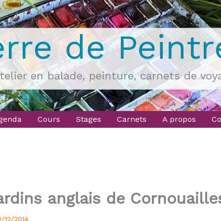
erre de Peintr
atelier en balade, peinture, carnets de voy
genda
Cours
Stages
Carnets
A propos
Co
ardins anglais de Cornouaille
2/12/2014