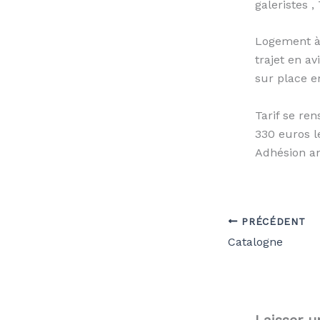
galeristes ,
Logement à 
trajet en a
sur place e
Tarif se ren
330 euros l
Adhésion an
PRÉCÉDENT
Catalogne
Laisser 