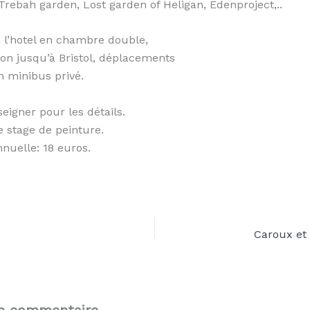
 Trebah garden, Lost garden of Heligan, Edenproject,..
l’hotel en chambre double,
vion jusqu’à Bristol, déplacements
n minibus privé.
seigner pour les détails.
e stage de peinture.
nuelle: 18 euros.
Caroux et
un commentaire