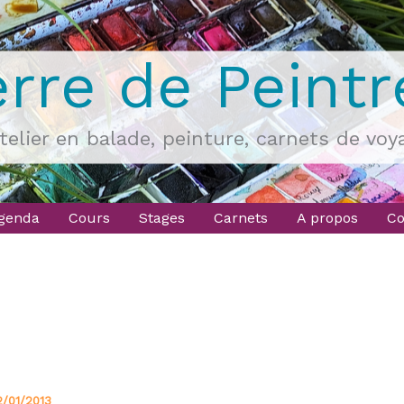
erre de Peintr
atelier en balade, peinture, carnets de voy
genda
Cours
Stages
Carnets
A propos
Co
2/01/2013