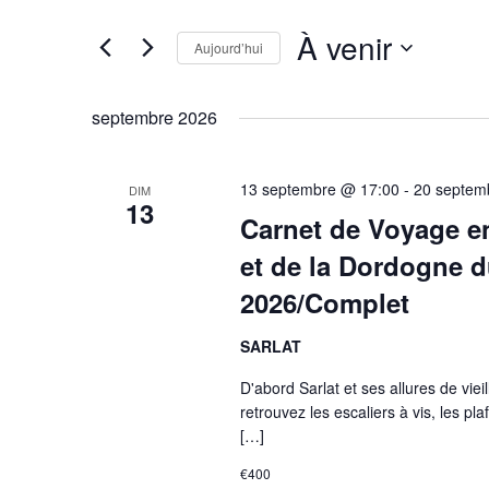
Rechercher
de
Évènements
À venir
Aujourd’hui
vues
par
Évènements
mot-
Sélectionnez
clé.
une
septembre 2026
date.
13 septembre @ 17:00
-
20 septem
DIM
13
Carnet de Voyage en
et de la Dordogne 
2026/Complet
SARLAT
D'abord Sarlat et ses allures de vi
retrouvez les escaliers à vis, les 
[…]
€400