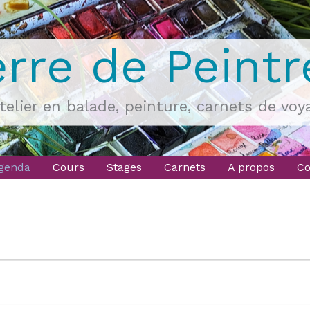
erre de Peintr
atelier en balade, peinture, carnets de voy
genda
Cours
Stages
Carnets
A propos
Co