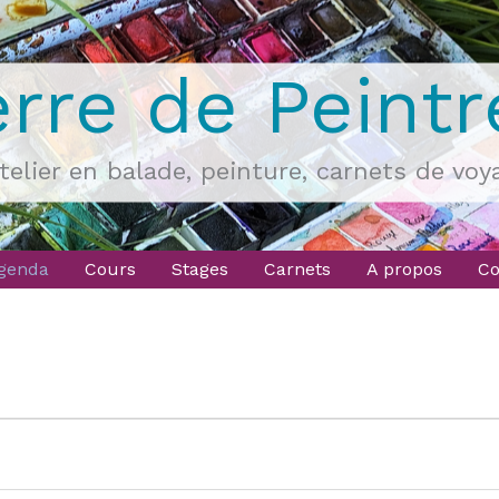
erre de Peintr
atelier en balade, peinture, carnets de voy
genda
Cours
Stages
Carnets
A propos
Co