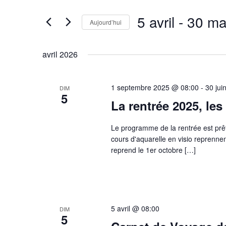
Rechercher
de
Évènements
5 avril
 - 
30 ma
Aujourd’hui
vues
par
Évènements
mot-
Sélectionnez
clé.
une
avril 2026
date.
1 septembre 2025 @ 08:00
-
30 jui
DIM
5
La rentrée 2025, les
Le programme de la rentrée est
cours d'aquarelle en visio reprenne
reprend le 1er octobre […]
5 avril @ 08:00
DIM
5