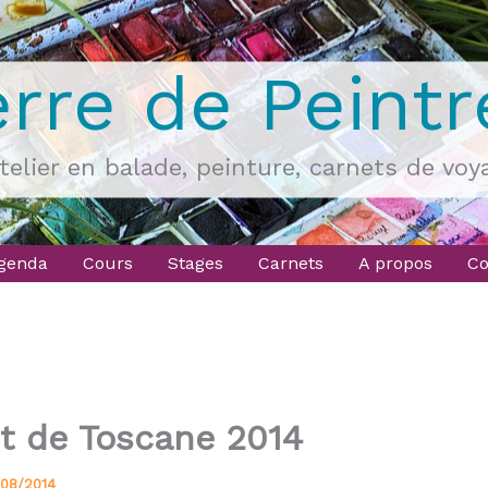
erre de Peintr
atelier en balade, peinture, carnets de voy
genda
Cours
Stages
Carnets
A propos
Co
t de Toscane 2014
08/2014