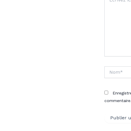
ici…
Nom*
Enregist
commentaire